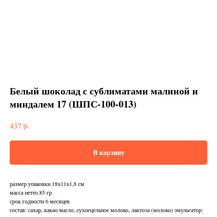
Белый шоколад с сублиматами малиной и
миндалем 17 (ШПС-100-013)
р.
437
В корзину
размер упаковки 18х11х1,8 см
масса нетто 85 гр
срок годности 6 месяцев
состав: сахар, какао масло, сухоецельное молоко, лактоза (молоко) эмульгатор: