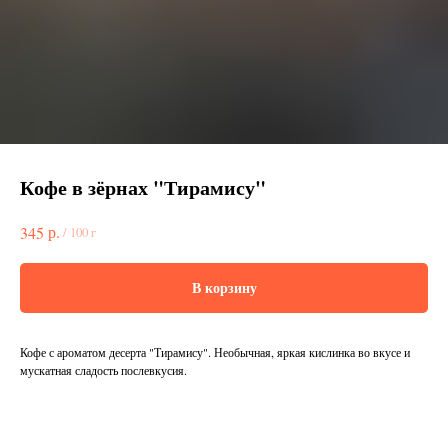
Кофе в зёрнах "Тирамису"
р.
345
/
100 г
В корзину
Кофе с ароматом десерта "Тирамису". Необычная, яркая кислинка во вкусе и
мускатная сладость послевкусия.