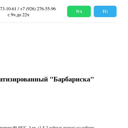
673-10-61 / +7 (926) 276-55-96
WA
TG
с 9ч до 22ч
атизированный "Барбариска"
ратуре 90-95°С, 3 гр. (1.5-2 чайные ложки) на чайник