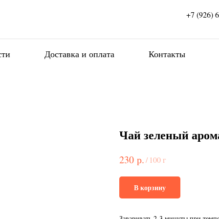
+7 (926) 
сти
Доставка и оплата
Контакты
Чай зеленый аром
р.
230
/
100 г
В корзину
Заваривать 2-3 минуты при темпе