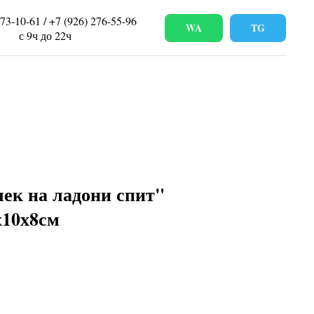
673-10-61 / +7 (926) 276-55-96
WA
TG
с 9ч до 22ч
ек на ладони спит"
х10х8см