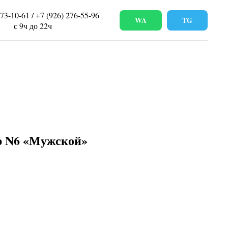
673-10-61 / +7 (926) 276-55-96
WA
TG
с 9ч до 22ч
р N6 «Мужской»