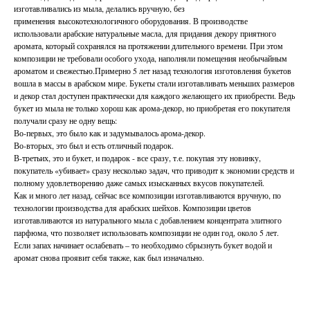
изготавливались из мыла, делались вручную, без
применения высокотехнологичного оборудования. В производстве
использовали арабские натуральные масла, для придания декору приятного
аромата, который сохранялся на протяжении длительного времени. При этом
композиции не требовали особого ухода, наполняли помещения необычайным
ароматом и свежестью.Примерно 5 лет назад технология изготовления букетов
вошла в массы в арабском мире. Букеты стали изготавливать меньших размеров
и декор стал доступен практически для каждого желающего их приобрести. Ведь
букет из мыла не только хорош как арома-декор, но приобретая его покупателя
получали сразу не одну вещь:
Во-первых, это было как и задумывалось арома-декор.
Во-вторых, это был и есть отличный подарок.
В-третьих, это и букет, и подарок - все сразу, т.е. покупая эту новинку,
покупатель «убивает» сразу несколько задач, что приводит к экономии средств и
полному удовлетворению даже самых изысканных вкусов покупателей.
Как и много лет назад, сейчас все композиции изготавливаются вручную, по
технологии производства для арабских шейхов. Композиции цветов
изготавливаются из натурального мыла с добавлением концентрата элитного
парфюма, что позволяет использовать композиции не один год, около 5 лет.
Если запах начинает ослабевать – то необходимо сбрызнуть букет водой и
аромат снова проявит себя также, как был изначально.