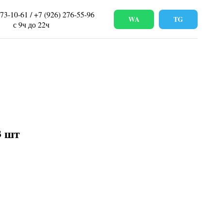
673-10-61 / +7 (926) 276-55-96
WA
TG
с 9ч до 22ч
3 шт