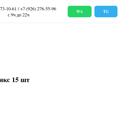
673-10-61 / +7 (926) 276-55-96
WA
TG
с 9ч до 22ч
икс 15 шт