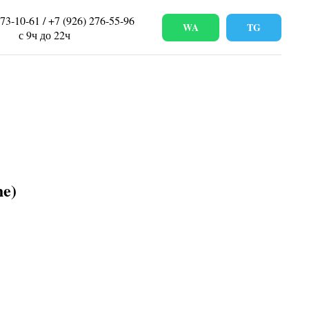
673-10-61 / +7 (926) 276-55-96
WA
TG
с 9ч до 22ч
e)