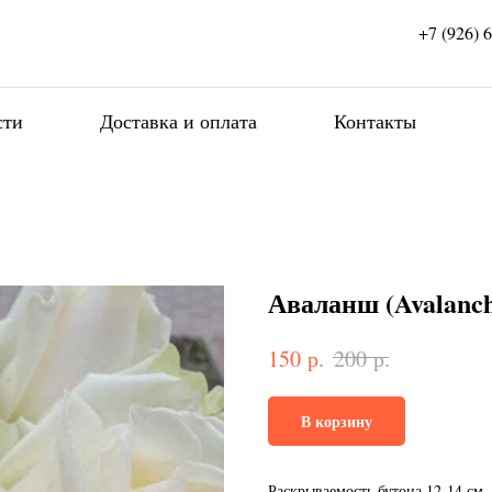
+7 (926) 
сти
Доставка и оплата
Контакты
Аваланш (Avalanch
р.
р.
150
200
В корзину
Раскрываемость бутона 12-14 см