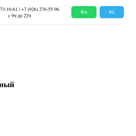
673-10-61 / +7 (926) 276-55-96
WA
TG
с 9ч до 22ч
сный