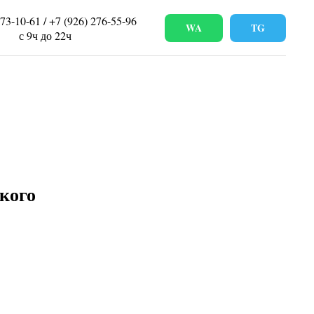
673-10-61 / +7 (926) 276-55-96
WA
TG
с 9ч до 22ч
кого